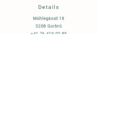
Details
Mühlegässli 18
3208 Gurbrü
+41 76 419 02 85
info@stall-kilchhofer.ch
Richtlinien
Versand & Lieferung
AGB
Cookies
Impressum
FAQ