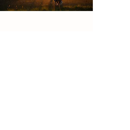
Details
Mühlegässli 18
3208 Gurbrü